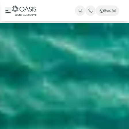
Oasis Hotels & Resorts
Español
+1 (800) 446-2747
Español
+52 998 240 7091
Inglés
Portugués