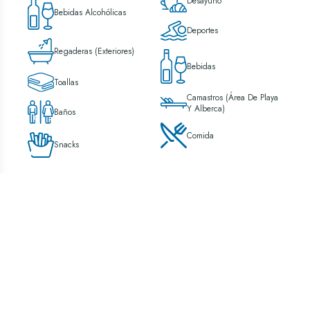
Desayuno
Bebidas Alcohólicas
Deportes
Regaderas (exteriores)
Bebidas
Toallas
Camastros (área De Playa
Y Alberca)
Baños
Comida
Snacks
Inicio
Daypass
Day Pass en Cancún
Reserva tu experiencia de dia
Cargando...