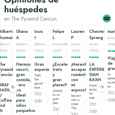
huéspedes
en The Pyramid Cancun
ilberto
Uliana
louis
Felipe
Lauren
Chester
mar
Guzman
A
t
L
P
Sprang
(
ene
febrero
(
febrero
(
febrero
(
noviembre
(
enero
(
enero
202
026
)
2026
)
2026
)
2025
)
2026
)
2026
)
Via
de
The
Hermoso
Gran
¡¡Excelente
¡Maravillosa
LA
gra
Pyramid
resort,
experiencia
trato
escapada
EXPERIENCIA
Cancún
gran
y
romántica
SIAN
La
Todo
pasa
comida,
gran
con
KA'AN
fue
incre
genial
GRAND
pero
placer!!
mi
Estimado
en
excepto
OASIS
no
esposo!
lector,
¡¡Siempre
nuest
Ver
la
Ver
Mi
/
ideal
es un
viaje.
comunicación
Recientemente
estadía
má
gran
Kevin
más
Coffee
para
con los
volví a
en la
Ver
placer
fue
empleados.
visitar
and
niños
Master
visitar
fantás
Ver
No nos
The
más
Mi
pequeños
Suite
este
Lo
dieron
Pyramid
Ver
Sian