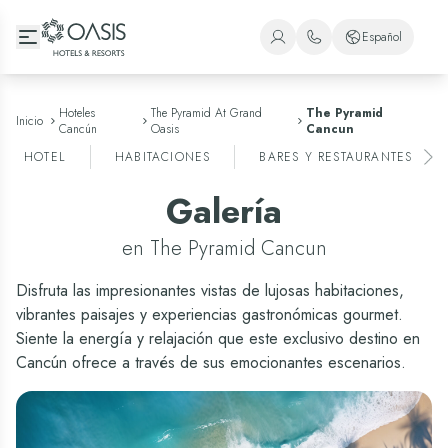
Oasis Hotels & Resorts
Español
+1 (800) 446-2747
Español
+52 998 240 7091
Inglés
Hoteles
The Pyramid At Grand
The Pyramid
Inicio
Cancún
Oasis
Cancun
Portugués
HOTEL
HABITACIONES
BARES Y RESTAURANTES
Galería
en The Pyramid Cancun
Disfruta las impresionantes vistas de lujosas habitaciones,
vibrantes paisajes y experiencias gastronómicas gourmet.
Siente la energía y relajación que este exclusivo destino en
Cancún ofrece a través de sus emocionantes escenarios.