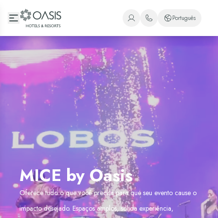
Oasis Hotels & Resorts
Português
+1 (800) 446-2747
Espanhol
+52 998 240 7091
Inglês
Português
MICE by Oasis
Oferece tudo o que você precisa para que seu evento cause o
impacto desejado. Espaços amplos, sólida experiência,