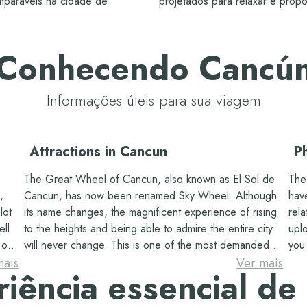
omparáveis na cidade de
projetados para relaxar e prop
Sim
Sim
Sim
Sim
Conhecendo Cancú
Sim
Sim - Oasis Experience
Informações úteis para sua viagem
Sim
Sim
Attractions in Cancun
P
Sim
Sim
The Great Wheel of Cancun, also known as El Sol de
The
,
Cancun, has now been renamed Sky Wheel. Although
hav
Incluído
Incluído (Nacionais)
lot
its name changes, the magnificent experience of rising
rela
ell
to the heights and being able to admire the entire city
upl
 of
will never change. This is one of the most demanded
you 
Sim
Não
attractions, as from a privileged location such as the
mul
mais
Ver mais
iência essencial d
hotel zone, you can admire the incredible views, take
Canc
ther
photographs, and take home wonderful memories of
dol