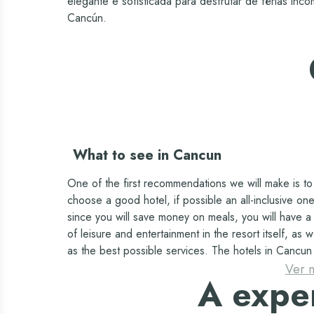
elegante e sofisticada para desfrutar de férias inc
Estacionamento
Cancún.
Serviço médico (*custo adicional)
Agência de viagens (*custo
adicional)
Lavanderia (*custo adicional)
What to see in Cancun
Serviço de babá (*custo adicional)
One of the first recommendations we will make is to
choose a good hotel, if possible an all-inclusive one
Wi-Fi - Incluído
since you will save money on meals, you will have a 
of leisure and entertainment in the resort itself, as w
as the best possible services. The hotels in Cancun
Quadra de tênis
the Oasis hotel group offer all-inclusive resorts with
Ver 
A exper
rooms with spectacular views, specialty bars and
restaurants, on and off-site activities, among many o