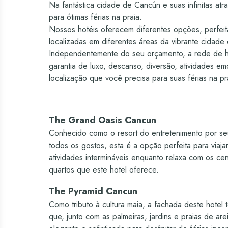
Esportes e Atividades
Na fantástica cidade de Cancún e suas infinitas atr
para ótimas férias na praia.
Beach Clubs (*custo adicional)
Sortimento do minibar
Sim -
Bares e restaurantes exclusivos para
Nossos hotéis oferecem diferentes opções, perfeita
adultos
localizadas em diferentes áreas da vibrante cidade
Entretenimento noturno
Sim 
Serviço de quarto
Independentemente do seu orçamento, a rede de hot
Praia no hotel
garantia de luxo, descanso, diversão, atividades em
Carta de vinhos
localização que você precisa para suas férias na pr
Entretenimento somente para
Piscinas
Sim -
Bebidas
adultos
The Grand Oasis Cancun
Cassino
Academia
Conhecido como o resort do entretenimento por se
todos os gostos, esta é a opção perfeita para viaj
Loja / Tabacaria
atividades intermináveis enquanto relaxa com os cená
quartos que este hotel oferece.
Câmbio de moedas
The Pyramid Cancun
Como tributo à cultura maia, a fachada deste hotel
Caixa eletrônico
que, junto com as palmeiras, jardins e praias de ar