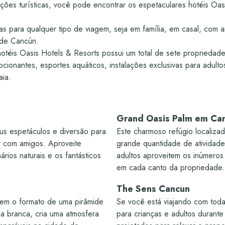
Beach Bar
Sim
Sim - Yoga / Zumba / Aerób
ações turísticas, você pode encontrar os espetaculares hotéis Oas
Caiaque
 Oasis Beach Club / Miramar /
Na chegada
Sim - Sens / Miramar / Sens
Sim - A cada 2 dias
Sim
Sim - Bares somente para ad
s para qualquer tipo de viagem, seja em família, em casal, com 
Cocoa Beach Club
Grand
 de Cancún.
- Atrium / El Zócalo / Oasis
Sim
Não
Não
éis Oasis Hotels & Resorts possui um total de sete propriedade
Arena
Sim
Sim
ocionantes, esportes aquáticos, instalações exclusivas para adult
Sim
Sim
aia.
Sim
Sim - Kinky On Board (barco 
 Maior piscina de Cancún (400
Sim - Áreas especiais para cr
Nacionais
para adultos)
Nacionais
m)
/ KiddO Zone
Grand Oasis Palm em Ca
—
Não
Sim
Sim
us espetáculos e diversão para
Este charmoso refúgio localiz
ar com amigos. Aproveite
grande quantidade de atividades
Sim
Sim - Boutique com artesan
rios naturais e os fantásticos
adultos aproveitem os inúmeros
souvenirs e snacks
em cada canto da propriedade.
Sim
Sim
The Sens Cancun
 tem o formato de uma pirâmide
Se você está viajando com toda 
Sim
Sim
eia branca, cria uma atmosfera
para crianças e adultos durante