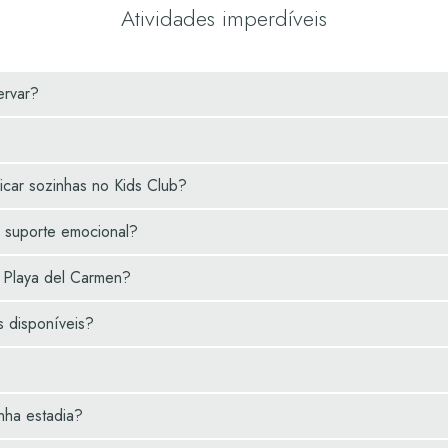
that great adventure.
find
Atividades imperdíveis
ervar?
icar sozinhas no Kids Club?
e suporte emocional?
e Playa del Carmen?
s disponíveis?
nha estadia?