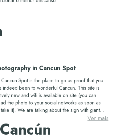
orcionar o melhor descanso.
Sim
Sim
n
s
Sim - Oasis Experiences
Sim
hotography in Cancun Spot
Sim
 Cancun Spot is the place to go as proof that you
e indeed been to wonderful Cancun. This site is
Incluído
tively new and wifi is available on site (you can
oad the photo to your social networks as soon as
take it). We are talking about the sign with giant
Não
ticolored letters on which you will see the word
Ver mais
e Cancún
un written. It is located at the viewpoint of the
phin beach, one of the best public beaches you will