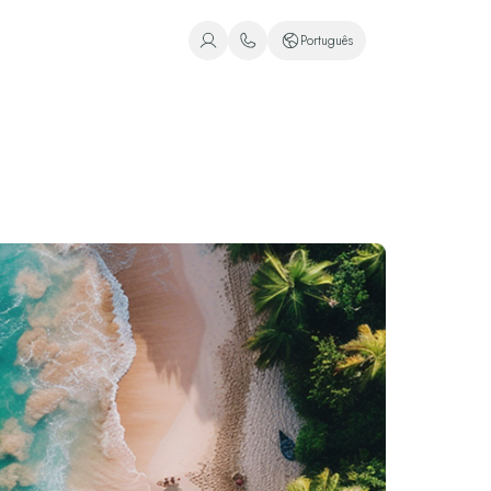
Português
+1 (800) 446-2747
Espanhol
+52 998 240 7091
Inglês
Português