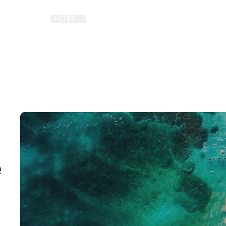
HOTÉIS
PROMOÇÕES
VOO + HOTEL
Gourmet All Inclusive
The Pyramid Cancun
The Sens Cancun
All Inclusive Resorts
The Grand Oasis Cancun
Grand Oasis Palm
Oasis Palm
e
Urban Hotels
Oh! Cancun The Urban Oasis & Beach Club
Smart Cancún