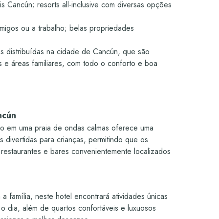
ica /
Sim - Yoga / Zumba / Aeróbica /
is Cancún; resorts all-inclusive com diversas opções
Caiaque
oria /
Não
Não
ultos
La Cantina / Miramar
amigos ou a trabalho; belas propriedades
Sim
Não
s distribuídas na cidade de Cancún, que são
Sim
os e áreas familiares, com todo o conforto e boa
Sim
pirata
Não
ianças
Sim - Áreas especiais para crianças
Open bar (Premium com custo
/ 1 infinity
adicional)
ncún
Não
Sim
ado em uma praia de ondas calmas oferece uma
 divertidas para crianças, permitindo que os
ato,
Sim - Boutique com artesanato,
 restaurantes e bares convenientemente localizados
souvenirs e snacks
Sim
a família, neste hotel encontrará atividades únicas
Sim
 o dia, além de quartos confortáveis e luxuosos