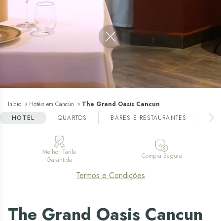
Close video
Início
Hotéis em Cancún
The Grand Oasis Cancun
HOTEL
QUARTOS
BARES E RESTAURANTES
EN
Melhor Tarifa
Compra Segura
Garantida
Termos e Condições
The Grand Oasis Cancun