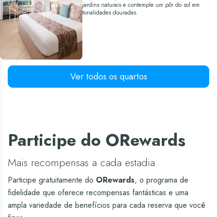
jardins naturais e contemple um pôr do sol em
tonalidades douradas.
Grand Standard
Ver todos os quartos
Relaxe no conforto absoluto dos nossos quartos
Standard, onde o descanso é complementado por
uma bela e acolhedora decoração. Desfrute de uma
fantástica experiência all inclusive no paraíso de
Cancún e recarregue as energias para mais um dia
de aventuras inesquecíveis.
Participe do ORewards
Mais recompensas a cada estadia.
Participe gratuitamente do
ORewards
, o programa de
fidelidade que oferece recompensas fantásticas e uma
ampla variedade de benefícios para cada reserva que você