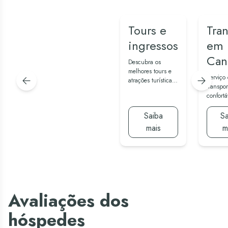
Tours e
Tran
ingressos
em
Can
Descubra os
melhores tours e
Serviço
atrações turísticas
transpor
de Cancún e
confortá
Yucatán.
seguro 
o aeropo
Saiba
Sa
mais
m
Avaliações dos
hóspedes