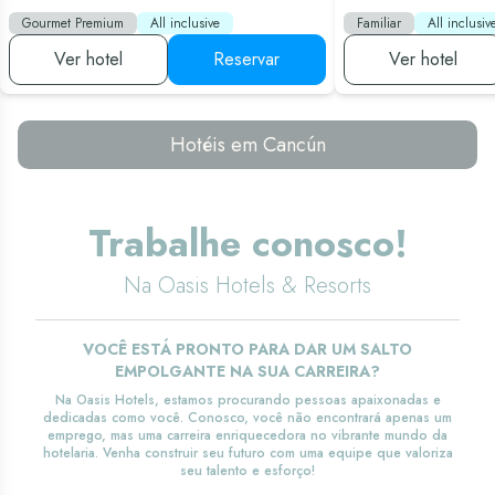
vista
CHESTER
linda
Gourmet Premium
All inclusive
Familiar
All inclusiv
SPRANG
do
oceano.
Ver hotel
Reservar
Ver hotel
O
serviço
de
quarto
Hotéis em Cancún
estava
incluído,
que
usamos
todas
Trabalhe conosco!
as
manhãs,
sempre
Na Oasis Hotels & Resorts
pedindo
4
garrafas
de
VOCÊ ESTÁ PRONTO PARA DAR UM SALTO
água
EMPOLGANTE NA SUA CARREIRA?
para
nos
Na Oasis Hotels, estamos procurando pessoas apaixonadas e
mantermos
dedicadas como você. Conosco, você não encontrará apenas um
hidratados.
emprego, mas uma carreira enriquecedora no vibrante mundo da
Com o
hotelaria. Venha construir seu futuro com uma equipe que valoriza
acesso
seu talento e esforço!
Sian