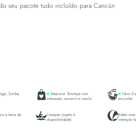
do seu pacote tudo incluído para Cancún
 Yoga, Zumba,
Tabacaria: Boutique com
Oasis Exp
artesanato, souvenirs e snacks
excursões
ico à beira da
Caiaques (sujeito à
Kiddo zone:
disponibilidade)
interação fa