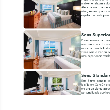
ambiente relaxante dos
Além de sua grande a
nível, nestes quartos 
espetacular vista para
Sens Superio
Presenteie-se com uma
reservando um dos nos
oferecem uma bela dec
vistas para o mar ou p
uma experiência verd
Sens Standar
Esta é uma maneira in
família em Cancún e de
em um ambiente agradá
personalidade acolhed
View oferece todo o c
durante suas férias e