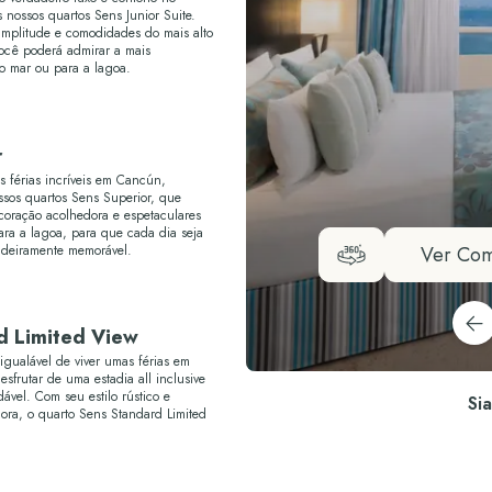
 nossos quartos Sens Junior Suite.
mplitude e comodidades do mais alto
você poderá admirar a mais
 o mar ou para a lagoa.
r
s férias incríveis em Cancún,
sos quartos Sens Superior, que
oração acolhedora e espetaculares
ara a lagoa, para que cada dia seja
adeiramente memorável.
Ver Com
d Limited View
igualável de viver umas férias em
sfrutar de uma estadia all inclusive
vel. Com seu estilo rústico e
Si
ora, o quarto Sens Standard Limited
onforto que você possa precisar
m Cancún.