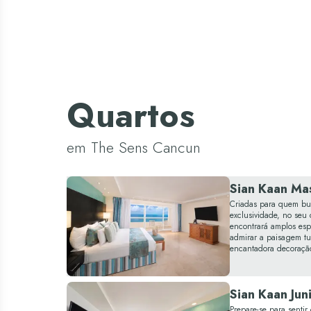
Quartos
em The Sens Cancun
Sian Kaan Mas
Criadas para quem bu
exclusividade, no seu
encontrará amplos esp
admirar a paisagem t
encantadora decoração
Sian Kaan Jun
Prepare-se para sentir