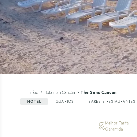
Início
Hotéis em Cancún
The Sens Cancun
HOTEL
QUARTOS
BARES E RESTAURANTES
Melhor Tarifa
Garantida