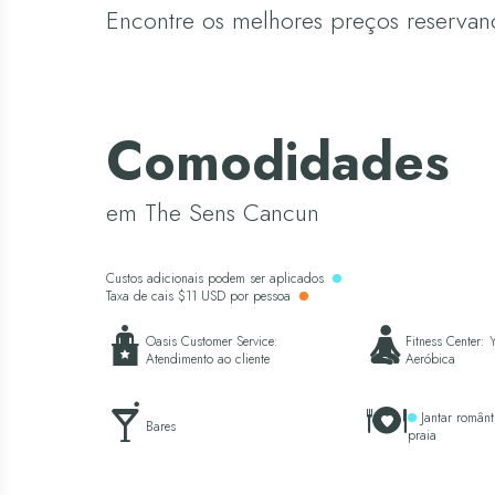
Encontre os melhores preços reservan
Comodidades
em The Sens Cancun
Custos adicionais podem ser aplicados
Taxa de cais $11 USD por pessoa
Oasis Customer Service:
Fitness Center:
Atendimento ao cliente
Aeróbica
Jantar românt
Bares
praia