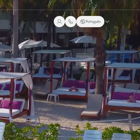
Português
+1 (800) 446-2747
Espanhol
+52 998 240 7091
Inglês
Português