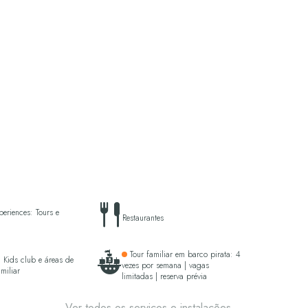
eriences: Tours e
Restaurantes
Tour familiar em barco pirata: 4
 Kids club e áreas de
vezes por semana | vagas
miliar
limitadas | reserva prévia
Ver todos os serviços e instalações