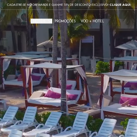
CADASTRE-SE NO OREWARDS E GANHE 15% DE DESCONTO EXCLUSIVO!
CLIQUE AQUI
HOTÉIS
PROMOÇÕES
VOO + HOTEL
Gourmet All Inclusive
The Pyramid Cancun
The Sens Cancun
All Inclusive Resorts
The Grand Oasis Cancun
Grand Oasis Palm
Oasis Palm
Urban Hotels
Oh! Cancun The Urban Oasis & Beach Club
Smart Cancún