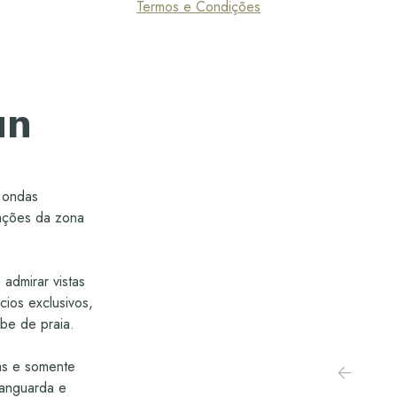
Termos e Condições
un
e ondas
rações da zona
admirar vistas
ios exclusivos,
ube de praia.
ias e somente
vanguarda e