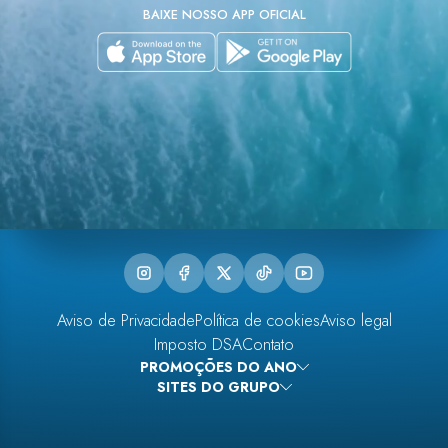
atendimento.
BAIXE NOSSO APP OFICIAL
aniversário
foi dia
10 de
março e
ela nos
deixou
uma
linda
surpresa
com uma
carta
bonita,
tornou
nossas
férias
completamente
memoráveis.
O quarto
era lindo
Aviso de Privacidade
Política de cookies
com ar
Aviso legal
condicionado
Imposto DSA
Contato
e
PROMOÇÕES DO ANO
também
muito
Ofertas de hotéis em Cancún Buen Fin
SITES DO GRUPO
Ofertas de hotéis em Cancún Black Friday
limpo.
Ofertas de hotéis em Cancún Hot Sale
Ofertas de hotéis em Cancún Cyber Week
HOTEL
THE PYRAMID CANCUN
No
Ofertas de hotéis em Cancún Verão Oasis
Ofertas de hotéis em Cancún Cyber Monday
HOTEL
THE SENS CANCUN
último
Ofertas de hotéis em Cancún Hot Travel
Ofertas de hotéis em Cancún Outlet Viaje e Voe
HOTEL
THE GRAND OASIS CANCUN
Ofertas de hotéis em Cancún Semana Outlet
andar do