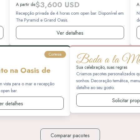
$3,600 USD
A partir de
A
Recepção privada de 4 horas com open bar. Disponível em
N
The Pyramid e Grand Oasis.
d
Ver detalhes
Cortesia
Sua celebração, suas regras
to na Oasis de
Criamos pacotes personalizados q
sonhos. Decoração temática, menus
m vista para o mar e recepção
detalhe ao seu gosto.
open bar.
Solicitar pro
er detalhes
Comparar pacotes