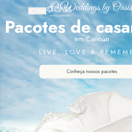
Oasis Hotels & Resorts
MENÚ
Pacotes de cas
em Cancún
LIVE, LOVE & REMEM
Conheça nossos pacotes