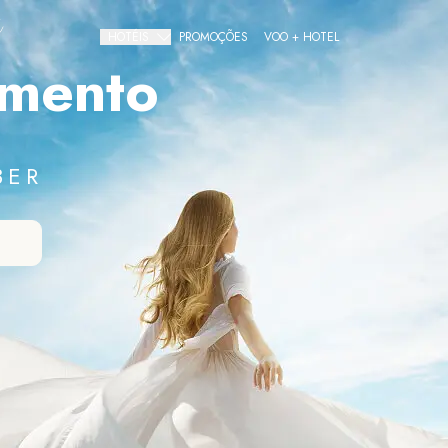
HOTÉIS
PROMOÇÕES
VOO + HOTEL
amento
Gourmet All Inclusive
The Pyramid Cancun
The Sens Cancun
BER
All Inclusive Resorts
The Grand Oasis Cancun
Grand Oasis Palm
Oasis Palm
Urban Hotels
Oh! Cancun The Urban Oasis & Beach Club
Smart Cancún