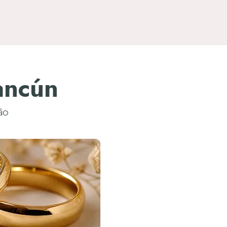
ancún
ão