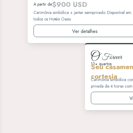
$900 USD
A partir de
Cerimônia simbólica + jantar semiprivado. Disponível em
todos os Hotéis Oasis.
Ver detalhes
12+ quartos
Seu casamen
cortesia
Cerimônia simbólica co
privada de 4 horas com 
V