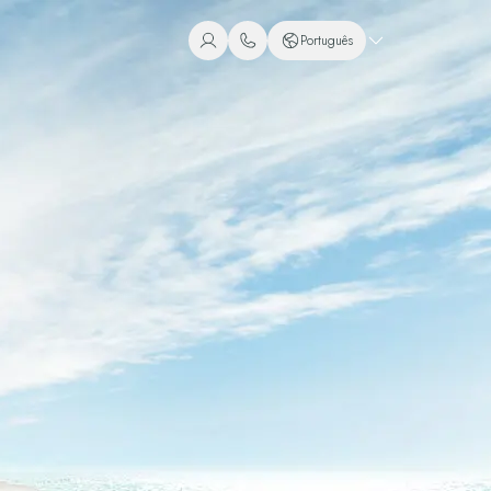
Português
+1 (800) 446-2747
Espanhol
+52 998 240 7091
Inglês
Português