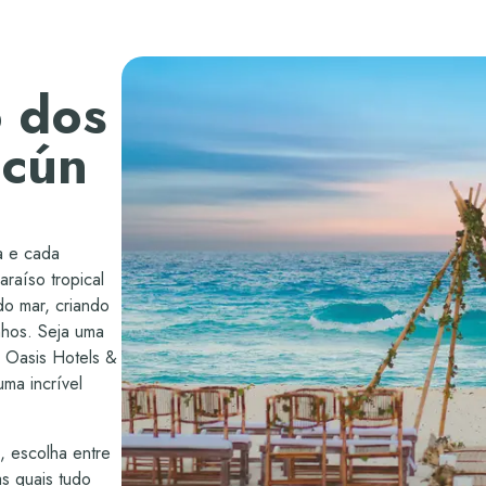
 dos
ncún
a e cada
raíso tropical
do mar, criando
nhos. Seja uma
a Oasis Hotels &
ma incrível
, escolha entre
s quais tudo